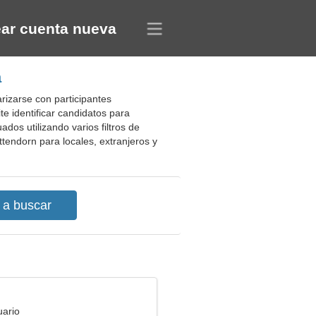
ar cuenta nueva
a
rizarse con participantes
e identificar candidatos para
dos utilizando varios filtros de
tendorn para locales, extranjeros y
uario