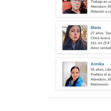
Trabajo en u
mujer
Attendorn, A
Relación a c
Maria
27 años, Tau
Chica busca 
161 cm (5'4")
Amor verdad
Annika
55 años, Lib
Prefiero el p
Attendorn, A
Matrimonio