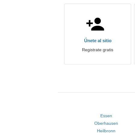
Únete al sitio
Registrate gratis
Essen
Oberhausen
Heilbronn