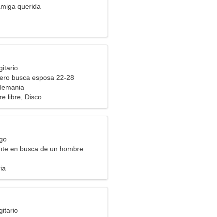
miga querida
itario
ero busca esposa 22-28
Alemania
re libre, Disco
rgo
nte en busca de un hombre
ia
itario