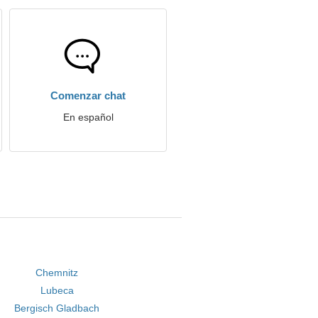
Comenzar chat
En español
Chemnitz
Lubeca
Bergisch Gladbach