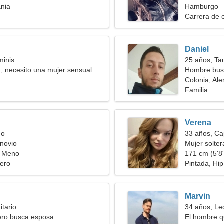
ania
Hamburgo
Carrera de 
Daniel
minis
25 años, Ta
 necesito una mujer sensual
Hombre bus
Colonia, Al
l
Familia
Verena
go
33 años, Ca
novio
Mujer solte
l Meno
171 cm (5'8"
ero
Pintada, Hi
Marvin
itario
34 años, Le
ero busca esposa
El hombre q