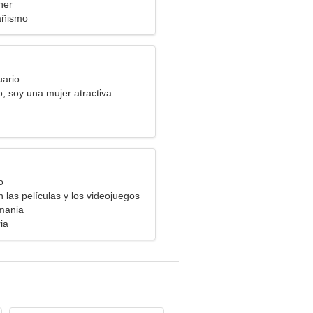
her
añismo
uario
, soy una mujer atractiva
o
 las películas y los videojuegos
mania
ia