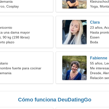
Alemania
Kleinzschoc
rco, Cosplay
Yoga, Mont
Clara
ricornio
23 años, Ac
ca una dama mayor
Hasta pronto
, 90 kg (198 libras)
Essen
orto plazo
Boda
Fabienne
itario
55 años, Le
hombre fuerte para cocinar
Me interesan
lemania
Dresde, Ale
Relación ser
Cómo funciona DeuDatingGo