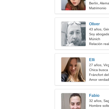
Berlín, Alem
Matrimonio
Oliver
43 años, Gé
Soy abogada,
Múnich
Relación rea
Elli
27 años, Vir
Chica busca 
Fráncfort de
Amor verdad
Fabio
32 años, Sag
Hombre solt