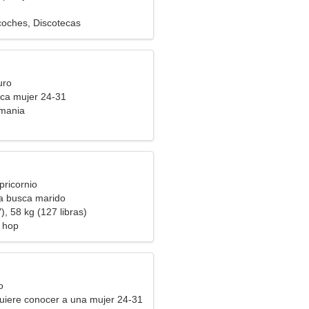
coches, Discotecas
uro
ca mujer 24-31
emania
pricornio
ra busca marido
), 58 kg (127 libras)
p hop
o
uiere conocer a una mujer 24-31