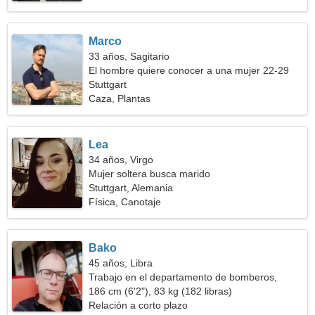
Marco
33 años, Sagitario
El hombre quiere conocer a una mujer 22-29
Stuttgart
Caza, Plantas
Lea
34 años, Virgo
Mujer soltera busca marido
Stuttgart, Alemania
Física, Canotaje
Bako
45 años, Libra
Trabajo en el departamento de bomberos,
necesito una mujer capacitada
186 cm (6'2"), 83 kg (182 libras)
Relación a corto plazo