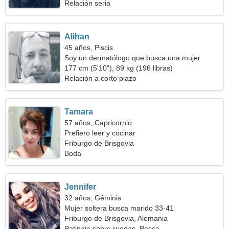
Relación seria
Alihan
45 años, Piscis
Soy un dermatólogo que busca una mujer
humilde
177 cm (5'10"), 89 kg (196 libras)
Relación a corto plazo
Tamara
57 años, Capricornio
Prefiero leer y cocinar
Friburgo de Brisgovia
Boda
Jennifer
32 años, Géminis
Mujer soltera busca marido 33-41
Friburgo de Brisgovia, Alemania
Patinaje sobre ruedas, Pesca