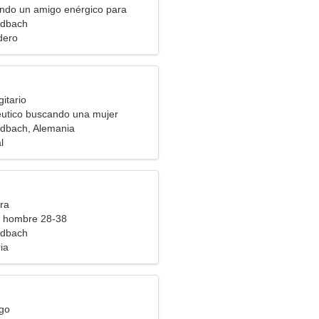
ndo un amigo enérgico para
tos
dbach
dero
itario
utico buscando una mujer
r
dbach, Alemania
l
ra
a hombre 28-38
dbach
ia
rgo