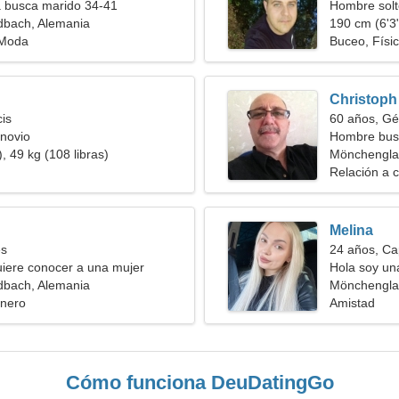
a busca marido 34-41
Hombre solt
bach, Alemania
190 cm (6'3"
, Moda
Buceo, Físi
Christoph
cis
60 años, Gé
novio
Hombre bus
, 49 kg (108 libras)
Mönchengla
Relación a c
Melina
es
24 años, Ca
iere conocer a una mujer
Hola soy un
bach, Alemania
Mönchengla
inero
Amistad
Cómo funciona DeuDatingGo