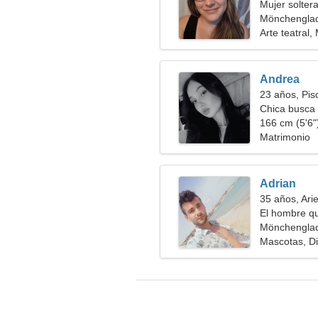
Mujer solter
Mönchenglad
Arte teatral
Andrea
23 años, Pis
Chica busca 
166 cm (5'6")
Matrimonio
Adrian
35 años, Ari
El hombre qu
Mönchenglad
Mascotas, D