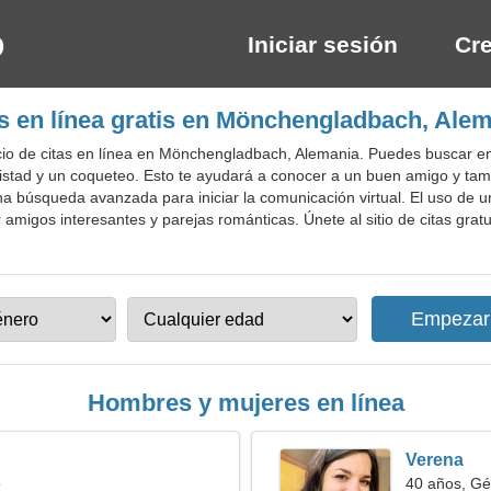
Iniciar sesión
Cre
s en línea gratis en Mönchengladbach, Ale
io de citas en línea en Mönchengladbach, Alemania. Puedes buscar en 
amistad y un coqueteo. Esto te ayudará a conocer a un buen amigo y tam
 una búsqueda avanzada para iniciar la comunicación virtual. El uso d
ar amigos interesantes y parejas románticas. Únete al sitio de citas g
Hombres y mujeres en línea
Verena
o
40 años, Gé