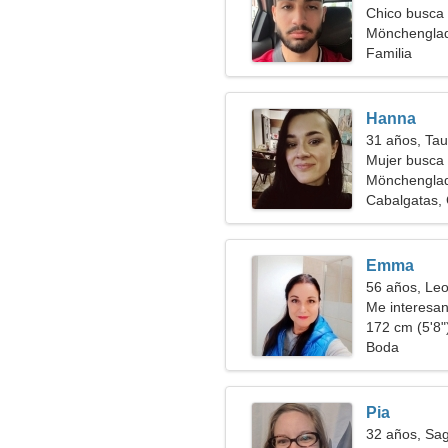
Chico busca 
Mönchenglad
Familia
Hanna
31 años, Tau
Mujer busca 
Mönchengla
Cabalgatas,
Emma
56 años, Le
Me interesan
172 cm (5'8")
Boda
Pia
32 años, Sag