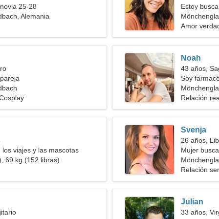
novia 25-28
Estoy busca
bach, Alemania
caminar jun
Mönchengla
Amor verda
Noah
ro
43 años, Sag
pareja
Soy farmacé
dbach
espectacula
Mönchengla
 Cosplay
Relación rea
Svenja
o
26 años, Lib
 los viajes y las mascotas
Mujer busc
, 69 kg (152 libras)
Mönchengla
Relación ser
Julian
itario
33 años, Vi