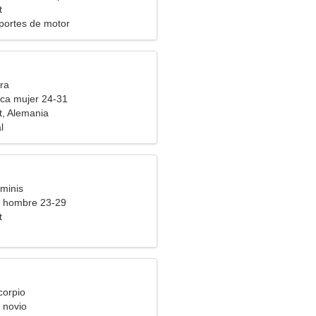
t
eportes de motor
ra
ca mujer 24-31
, Alemania
l
minis
a hombre 23-29
t
corpio
 novio