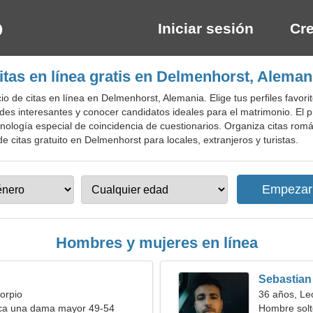
Iniciar sesión
Cre
itas en línea gratis en Delmenhorst, Aleman
o de citas en línea en Delmenhorst, Alemania. Elige tus perfiles favor
des interesantes y conocer candidatos ideales para el matrimonio. El 
cnología especial de coincidencia de cuestionarios. Organiza citas rom
de citas gratuito en Delmenhorst para locales, extranjeros y turistas.
Hombres y mujeres en línea
Sebastian
orpio
36 años, Le
a una dama mayor 49-54
Hombre solt