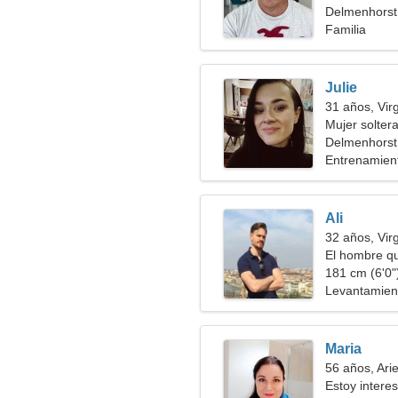
Delmenhorst
Familia
Julie
31 años, Vir
Mujer solter
Delmenhorst
Entrenamient
saludable
Ali
32 años, Vir
El hombre qu
181 cm (6'0")
Levantamient
Maria
56 años, Ari
Estoy intere