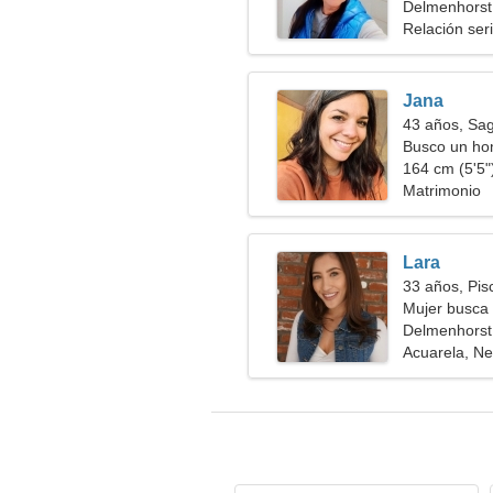
videojuegos
Delmenhorst
Relación ser
Jana
43 años, Sag
Busco un hom
conjunto
164 cm (5'5")
Matrimonio
Lara
33 años, Pis
Mujer busca 
Delmenhorst
Acuarela, Ne