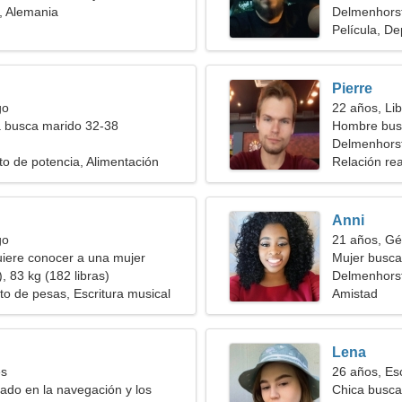
, Alemania
Delmenhors
Película, D
Pierre
go
22 años, Lib
a busca marido 32-38
Hombre bus
Delmenhorst
o de potencia, Alimentación
Relación rea
Anni
go
21 años, Gé
iere conocer a una mujer
Mujer busc
, 83 kg (182 libras)
Delmenhors
o de pesas, Escritura musical
Amistad
Lena
es
26 años, Es
sado en la navegación y los
Chica busca