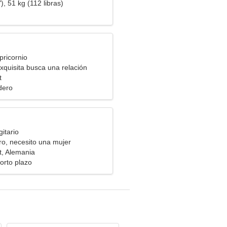
), 51 kg (112 libras)
pricornio
xquisita busca una relación
t
dero
itario
o, necesito una mujer
a
, Alemania
orto plazo