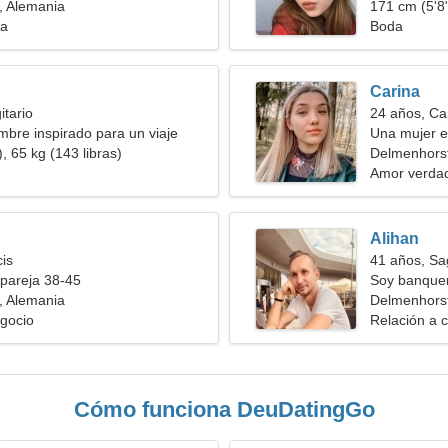
, Alemania
171 cm (5'8"
ia
Boda
Carina
itario
24 años, Ca
bre inspirado para un viaje
Una mujer e
, 65 kg (143 libras)
amorosa
Delmenhors
Amor verda
Alihan
cis
41 años, Sag
pareja 38-45
Soy banquer
, Alemania
encantador
Delmenhorst
gocio
Relación a c
Cómo funciona DeuDatingGo