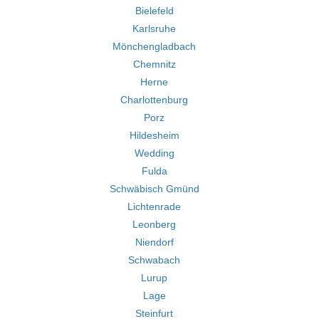
Bielefeld
Karlsruhe
Mönchengladbach
Chemnitz
Herne
Charlottenburg
Porz
Hildesheim
Wedding
Fulda
Schwäbisch Gmünd
Lichtenrade
Leonberg
Niendorf
Schwabach
Lurup
Lage
Steinfurt