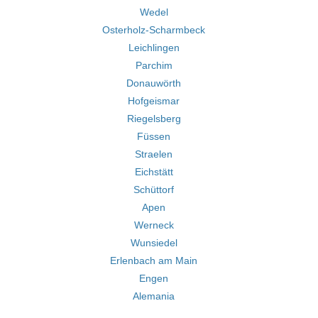
Wedel
Osterholz-Scharmbeck
Leichlingen
Parchim
Donauwörth
Hofgeismar
Riegelsberg
Füssen
Straelen
Eichstätt
Schüttorf
Apen
Werneck
Wunsiedel
Erlenbach am Main
Engen
Alemania