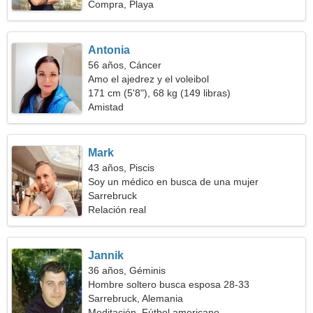
Compra, Playa
Antonia
56 años, Cáncer
Amo el ajedrez y el voleibol
171 cm (5'8"), 68 kg (149 libras)
Amistad
Mark
43 años, Piscis
Soy un médico en busca de una mujer
capacitada
Sarrebruck
Relación real
Jannik
36 años, Géminis
Hombre soltero busca esposa 28-33
Sarrebruck, Alemania
Meditación, Fútbol americano