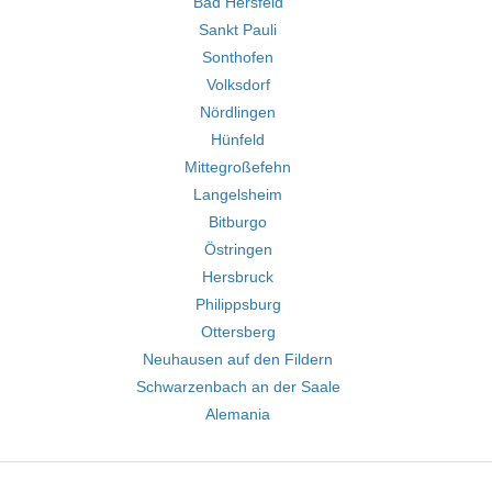
Bad Hersfeld
Sankt Pauli
Sonthofen
Volksdorf
Nördlingen
Hünfeld
Mittegroßefehn
Langelsheim
Bitburgo
Östringen
Hersbruck
Philippsburg
Ottersberg
Neuhausen auf den Fildern
Schwarzenbach an der Saale
Alemania