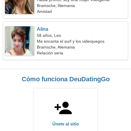
Bramsche, Alemania
Amistad
Alina
58 años, Leo
Me encanta el surf y los videojuegos
Bramsche, Alemania
Relación seria
Cómo funciona DeuDatingGo
Únete al sitio