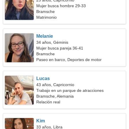
25 años, Capricornio
Mujer busca hombre 29-33
Bramsche
Matrimonio
Melanie
34 años, Géminis
Mujer busca pareja 36-41
Bramsche
Paseo en barco, Deportes de motor
Lucas
43 años, Capricornio
Trabajo en un parque de atracciones
Bramsche, Alemania
Relación real
Kim
33 años, Libra