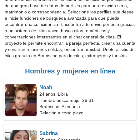
de una gran base de datos de perfiles para una relación seria,
matrimonio o correspondencia. Seleccione los perfiles que desee
e inicie funciones de búsqueda avanzada para que pueda
encontrar una coincidencia. Encuentra a tu novio perfecto gracias
a un sistema de citas único, busca citas románticas y
conversaciones interesantes en el chat general de citas. El
proyecto le permite encontrar la pareja perfecta, crear una cuenta
y construir relaciones sólidas, encontrar amistad. Únete al sitio de
citas gratuito en Bramsche para locales, extranjeros y turistas.
Hombres y mujeres en línea
Noah
24 años, Libra
Hombre busca mujer 26-31
Bramsche, Alemania
Relación a corto plazo
Sabrina