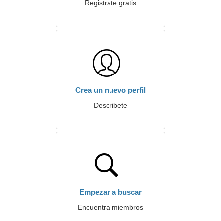
Registrate gratis
Crea un nuevo perfil
Describete
Empezar a buscar
Encuentra miembros