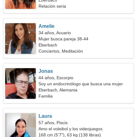
Eberbach
Relación seria
Amelie
34 años, Acuario
Mujer busca pareja 38-44
Eberbach
Conciertos, Meditación
Jonas
44 años, Escorpio
Soy un endocrinólogo que busca una mujer
increíble
Eberbach, Alemania
Familia
Laura
57 años, Piscis
Amo el voleibol y los videojuegos
168 cm (5'7"), 63 kg (138 libras)