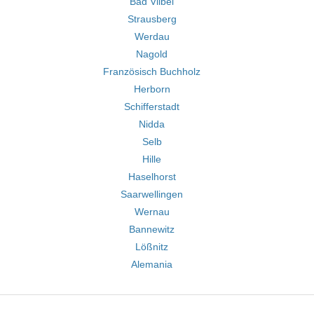
Bad Vilbel
Strausberg
Werdau
Nagold
Französisch Buchholz
Herborn
Schifferstadt
Nidda
Selb
Hille
Haselhorst
Saarwellingen
Wernau
Bannewitz
Lößnitz
Alemania