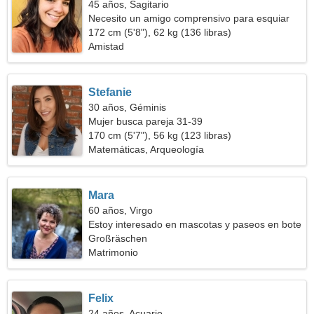
45 años, Sagitario
Necesito un amigo comprensivo para esquiar
juntos
172 cm (5'8"), 62 kg (136 libras)
Amistad
Stefanie
30 años, Géminis
Mujer busca pareja 31-39
170 cm (5'7"), 56 kg (123 libras)
Matemáticas, Arqueología
Mara
60 años, Virgo
Estoy interesado en mascotas y paseos en bote
Großräschen
Matrimonio
Felix
24 años, Acuario