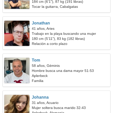
184 cm (6'1"), 87 kg (191 libras)
Tocar la guitarra, Cabalgatas
Jonathan
41 años, Aries
Trabajo en la playa buscando una mujer
capacitada
180 cm (5'11"), 83 kg (182 libras)
Relación a corto plazo
Tom
58 años, Géminis
Hombre busca una dama mayor 51-53
Aplerbeck
Familia
Johanna
31 años, Acuario
Mujer soltera busca marido 32-43
Aplerbeck, Alemania