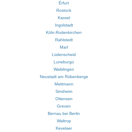
Érfurt
Rostock
Kassel
Ingolstadt
Köln-Rodenkirchen
Rahlstedt
Marl
Lüdenscheid
Luneburgo
Waiblingen
Neustadt am Rübenberge
Mettmann
Sinsheim
Ottensen
Greven
Bernau bei Berlin
Waltrop
Kevelaer