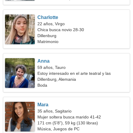
Charlotte
22 años, Virgo
Chica busca novio 28-30
Dillenburg
Matrimonio
Anna
59 años, Tauro
Estoy interesado en el arte teatral y las
mascotas
Dillenburg, Alemania
Boda
Mara
35 años, Sagitario
Mujer soltera busca marido 41-42
171 cm (5'8"), 59 kg (130 libras)
Música, Juegos de PC