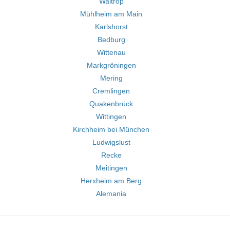
Waltrop
Mühlheim am Main
Karlshorst
Bedburg
Wittenau
Markgröningen
Mering
Cremlingen
Quakenbrück
Wittingen
Kirchheim bei München
Ludwigslust
Recke
Meitingen
Herxheim am Berg
Alemania