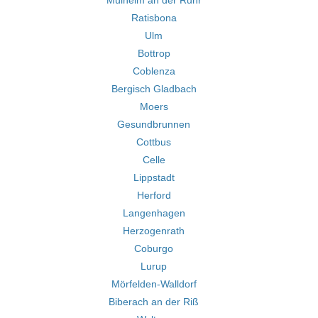
Mülheim an der Ruhr
Ratisbona
Ulm
Bottrop
Coblenza
Bergisch Gladbach
Moers
Gesundbrunnen
Cottbus
Celle
Lippstadt
Herford
Langenhagen
Herzogenrath
Coburgo
Lurup
Mörfelden-Walldorf
Biberach an der Riß