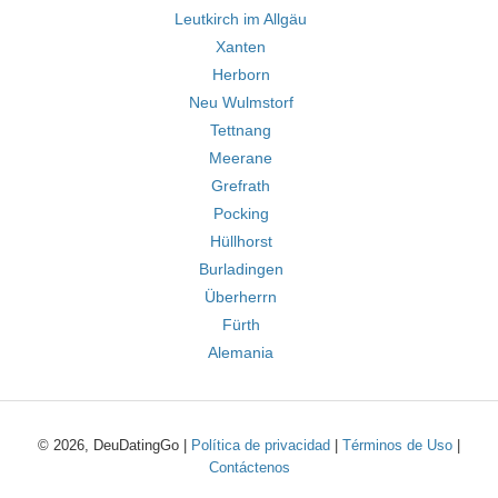
Leutkirch im Allgäu
Xanten
Herborn
Neu Wulmstorf
Tettnang
Meerane
Grefrath
Pocking
Hüllhorst
Burladingen
Überherrn
Fürth
Alemania
© 2026, DeuDatingGo |
Política de privacidad
|
Términos de Uso
|
Contáctenos